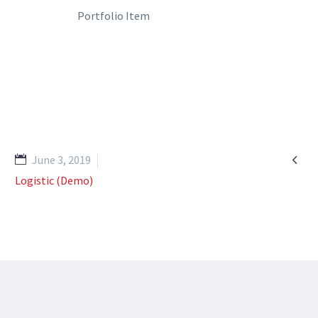
Home
Portfolio Item
Time Bound Deliveries (Demo)

June 3, 2019
Logistic (Demo)