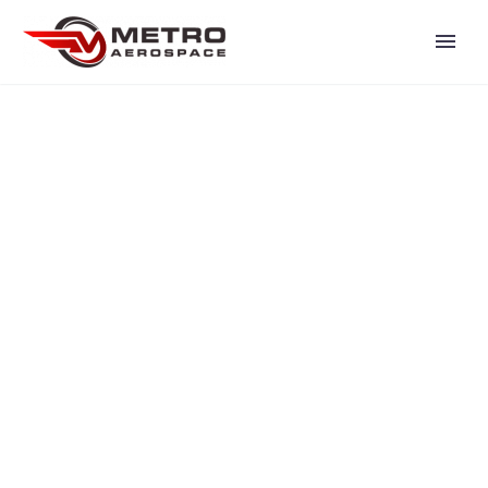
TIME BOUND
DELIVERIES
Lorem ipsum dolor sit amet, consectetur
adipisicing elit, sed do eiusmod tempor
incididunt ut labore et dolore magna
aliqua!